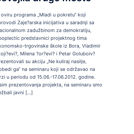
 oviru programa „Mladi u pokretu“ koji
provodi Zaje?arska inicijativa u saradnji sa
acionalnom zadužbinom za demokratiju,
poplectic predstavnici projektnog tima
konomsko-trgovinske škole iz Bora, Vladimir
toji?evi?, Milena ?or?evi? i Petar Goluboiv?
rezentovali su akciju „Ne kuliraj nasilje,
obedi ga“ na seminaru koji se održavao na
rzi u periodu od 15.06.-17.06.2012. godine.
sim prezentovanja projekta, na seminaru smo
ežbali javni […]