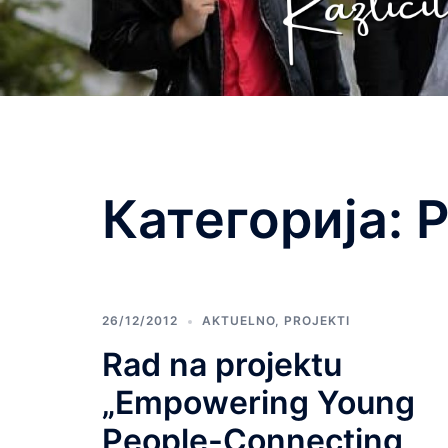
Категорија:
P
26/12/2012
AKTUELNO
,
PROJEKTI
Rad na projektu
„Empowering Young
People-Connecting