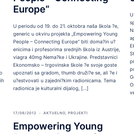
Europe“
U
s
U periodu od 19. do 21. oktobra naša škola ?e,
N
generic u okviru projekta „Empowering Young
a
People – Connecting Europe“ biti doma?in u?
E
enicima i profesorima srednjih škola iz Austrije,
S
viagra 40mg Nema?ke i Ukrajine. Predstavnici
p
Ekonomsko – trgovinske škole ?e svoje goste
p
ro
upoznati sa gradom, thumb druži?e se, ali ?e i
G
ih
u?estvovati u zajedni?kim radionicama. Tema
O
radionica je kulturalni dijalog, […]
v
17/06/2012
AKTUELNO
,
PROJEKTI
Empowering Young