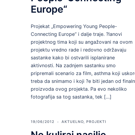
Europe“
Projekat „Empowering Young People-
Connecting Europe“ i dalje traje. ?lanovi
projektnog tima koji su angažovani na ovom
projektu vredno rade i redovno održavaju
sastanke kako bi ostvarili isplanirane
aktivnosti. Na zadnjem sastanku smo
pripremali scenario za film, asthma koji usko
treba da snimamo i koji ?e biti jedan od finaln
proizvoda ovog projekta. Pa evo nekoliko
fotografija sa tog sastanka, tek […]
19/06/2012
AKTUELNO
,
PROJEKTI
Ne kuliraj nasilje,