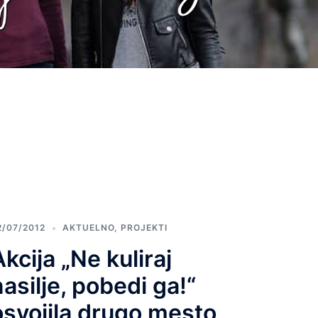
2/07/2012
AKTUELNO
,
PROJEKTI
Akcija „Ne kuliraj
nasilje, pobedi ga!“
osvojila drugo mesto