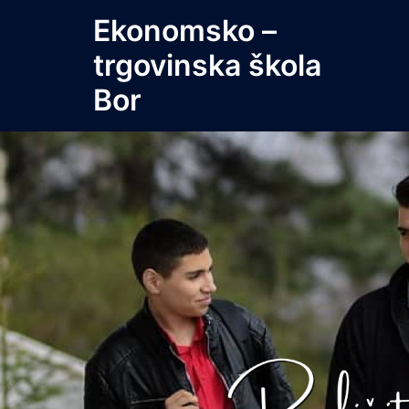
Skip
Ekonomsko –
to
trgovinska škola
content
Bor