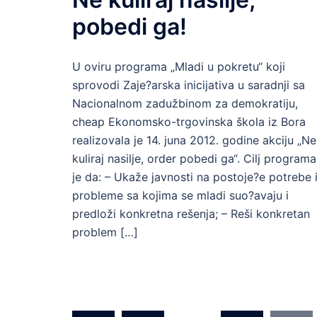
pobedi ga!
U oviru programa „Mladi u pokretu“ koji
sprovodi Zaje?arska inicijativa u saradnji sa
Nacionalnom zadužbinom za demokratiju,
cheap Ekonomsko-trgovinska škola iz Bora
realizovala je 14. juna 2012. godine akciju „Ne
kuliraj nasilje, order pobedi ga“. Cilj programa
je da: – Ukaže javnosti na postoje?e potrebe 
probleme sa kojima se mladi suo?avaju i
predloži konkretna rešenja; – Reši konkretan
problem […]