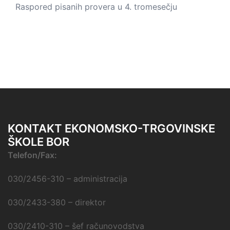
Raspored pisanih provera u 4. tromesečju
KONTAKT EKONOMSKO-TRGOVINSKE
ŠKOLE BOR
Telefon/Fax:
030/2456-310 – administracija
030/2433-380 – direktor
030/2410-310 – šef računovodstva