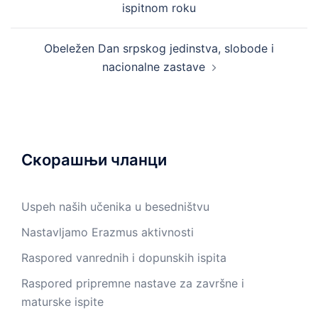
ispitnom roku
Obeležen Dan srpskog jedinstva, slobode i
nacionalne zastave
Скорашњи чланци
Uspeh naših učenika u besedništvu
Nastavljamo Erazmus aktivnosti
Raspored vanrednih i dopunskih ispita
Raspored pripremne nastave za završne i
maturske ispite