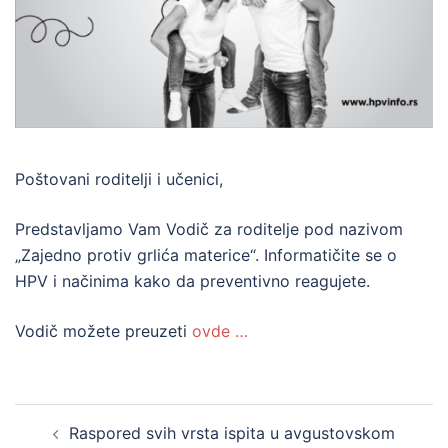
Poštovani roditelji i učenici,
Predstavljamo Vam Vodič za roditelje pod nazivom
„Zajedno protiv grlića materice“. Informatičite se o
HPV i načinima kako da preventivno reagujete.
Vodič možete preuzeti
ovde …
Post
Raspored svih vrsta ispita u avgustovskom
navigation