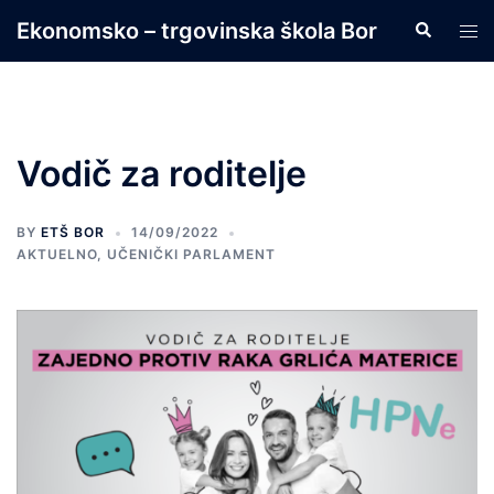
Skip
Ekonomsko – trgovinska škola Bor
Search
Tog
to
men
content
Vodič za roditelje
BY
ETŠ BOR
14/09/2022
AKTUELNO
,
UČENIČKI PARLAMENT