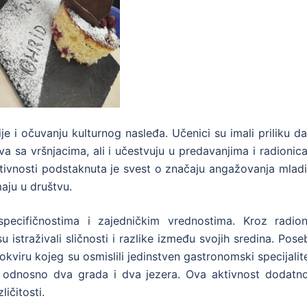
e i očuvanju kulturnog nasleđa. Učenici su imali priliku d
a sa vršnjacima, ali i učestvuju u predavanjima i radioni
ivnosti podstaknuta je svest o značaju angažovanja mladi
aju u društvu.
ecifičnostima i zajedničkim vrednostima. Kroz radion
u istraživali sličnosti i razlike između svojih sredina. Pos
okviru kojeg su osmislili jedinstven gastronomski specijalit
d, odnosno dva grada i dva jezera. Ova aktivnost dodatno
ličitosti.