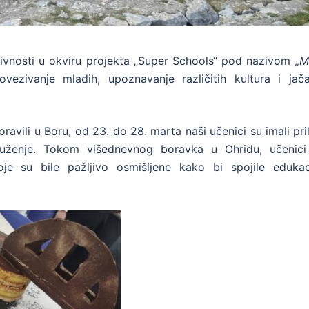
tivnosti u okviru projekta „Super Schools“ pod nazivom
„M
ovezivanje mladih, upoznavanje različitih kultura i jača
avili u Boru, od 23. do 28. marta naši učenici su imali pri
uženje. Tokom višednevnog boravka u Ohridu, učenici
je su bile pažljivo osmišljene kako bi spojile edukaci