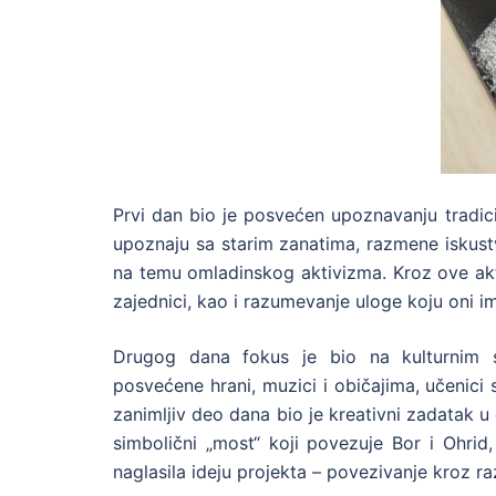
Prvi dan bio je posvećen upoznavanju tradicij
upoznaju sa starim zanatima, razmene iskustv
na temu omladinskog aktivizma. Kroz ove akt
zajednici, kao i razumevanje uloge koju oni im
Drugog dana fokus je bio na kulturnim sp
posvećene hrani, muzici i običajima, učenici s
zanimljiv deo dana bio je kreativni zadatak u 
simbolični „most“ koji povezuje Bor i Ohri
naglasila ideju projekta – povezivanje kroz raz