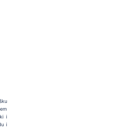
ršku
eđem
ki i
du i