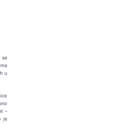
a se
cama
h u
ice
ebno
et –
 je