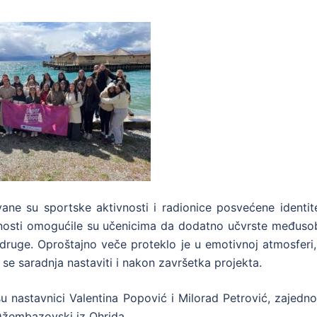
ane su sportske aktivnosti i radionice posvećene identite
aktivnosti omogućile su učenicima da dodatno učvrste međus
druge. Oproštajno veče proteklo je u emotivnoj atmosferi,
se saradnja nastaviti i nakon završetka projekta.
 su nastavnici Valentina Popović i Milorad Petrović, zajedn
Džembazovski iz Ohrida.