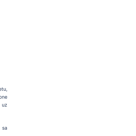
tu,
obne
 uz
o sa