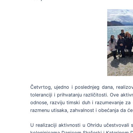
Četvrtog, ujedno i poslednjeg dana, realizov
toleranciji i prihvatanju različitosti. Ove 
odnose, razviju timski duh i razumevanje za 
razmenu utisaka, zahvalnost i obećanja da će 
U realizaciji aktivnosti u Ohridu učestvovali
koleginicama Danicom Skrčeski i Katerinom 