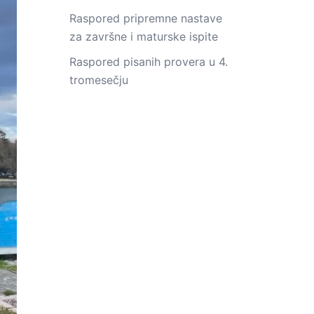
Raspored pripremne nastave
za završne i maturske ispite
Raspored pisanih provera u 4.
tromesečju