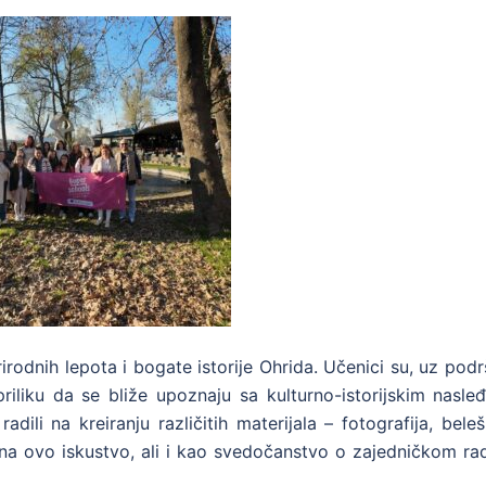
irodnih lepota i bogate istorije Ohrida. Učenici su, uz pod
 priliku da se bliže upoznaju sa kulturno-istorijskim nasl
dili na kreiranju različitih materijala – fotografija, beleš
 na ovo iskustvo, ali i kao svedočanstvo o zajedničkom ra