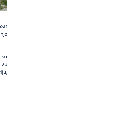
ost
nje
liku
 su
ju,