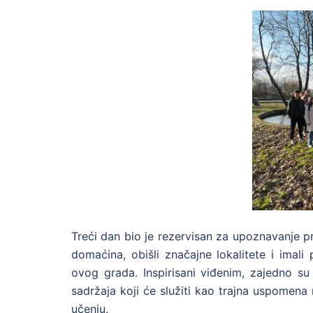
Treći dan bio je rezervisan za upoznavanje pr
domaćina, obišli značajne lokalitete i imali
ovog grada. Inspirisani viđenim, zajedno su ra
sadržaja koji će služiti kao trajna uspomena
učenju.