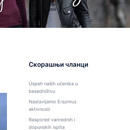
Скорашњи чланци
Uspeh naših učenika u
besedništvu
Nastavljamo Erazmus
aktivnosti
Raspored vanrednih i
dopunskih ispita