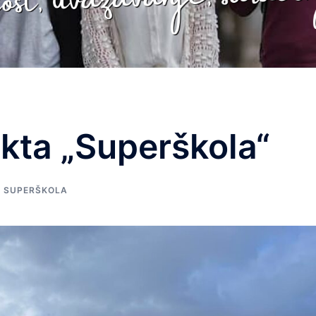
kta „Superškola“
,
SUPERŠKOLA