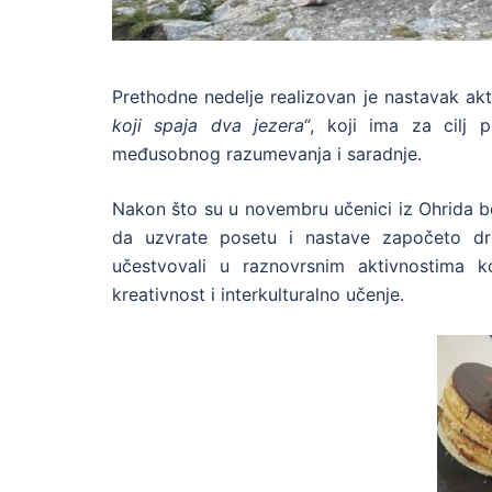
Prethodne nedelje realizovan je nastavak ak
koji spaja dva jezera“
, koji ima za cilj p
međusobnog razumevanja i saradnje.
Nakon što su u novembru učenici iz Ohrida bor
da uzvrate posetu i nastave započeto dr
učestvovali u raznovrsnim aktivnostima ko
kreativnost i interkulturalno učenje.