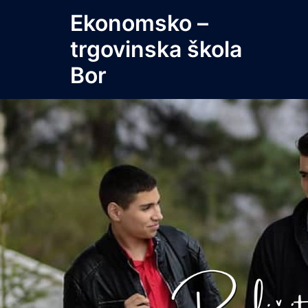
Skip
Ekonomsko –
to
trgovinska škola
content
Bor